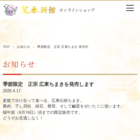
粽 ちまき 端午節
TOP
お知らせ
季節限定 正宗 広東ちまき 発売中
お知らせ
季節限定 正宗 広東ちまきを発売します
2026.4.17.
家族で分け合って食べる、
広東伝統ちまき。
豚肉、干し貝柱、緑豆、椎茸、そして鹹蛋をぜいたくに使います。
6
19
端午節（
月
日）頃までの限定販売です。
どうぞお見逃しなく！