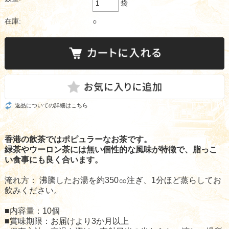
袋
在庫:
○
返品についての詳細はこちら
香港の飲茶ではポピュラーなお茶です。
緑茶やウーロン茶には無い個性的な風味が特徴で、脂っこ
い食事にも良く合います。
淹れ方： 沸騰したお湯を約350㏄注ぎ、1分ほど蒸らしてお
飲みください。
■内容量：10個
■賞味期限：お届けより3か月以上