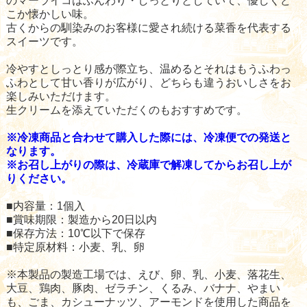
のマーライコはふんわり・しっとりとしていて、優しくど
こか懐かしい味。
古くからの馴染みのお客様に愛され続ける菜香を代表する
スイーツです。
冷やすとしっとり感が際立ち、温めるとそれはもうふわっ
ふわとして甘い香りが広がり、どちらも違うおいしさをお
楽しみいただけます。
生クリームを添えていただくのもおすすめです。
※冷凍商品と合わせて購入した際には、冷凍便での発送と
なります。
※お召し上がりの際は、冷蔵庫で解凍してからお召し上が
りください。
■内容量：1個入
■賞味期限：製造から20日以内
■保存方法：10℃以下で保存
■特定原材料：小麦、乳、卵
※本製品の製造工場では、えび、卵、乳、小麦、落花生、
大豆、鶏肉、豚肉、ゼラチン、くるみ、バナナ、やまい
も、ごま、カシューナッツ、アーモンドを使用した商品を