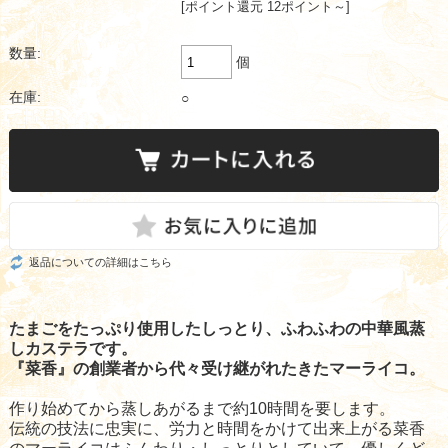
[ポイント還元 12ポイント～]
数量:
個
在庫:
○
返品についての詳細はこちら
たまごをたっぷり使用したしっとり、ふわふわの中華風蒸
しカステラです。
『菜香』の創業者から代々受け継がれたきたマーライコ。
作り始めてから蒸しあがるまで約10時間を要します。
伝統の技法に忠実に、労力と時間をかけて出来上がる菜香